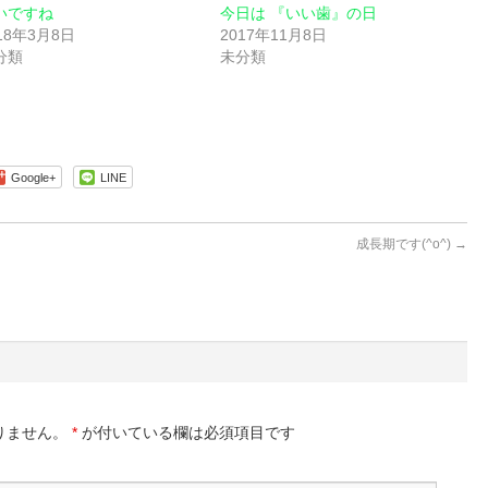
いですね
今日は 『いい歯』の日
18年3月8日
2017年11月8日
分類
未分類
Google+
LINE
成長期です(^o^)
→
りません。
*
が付いている欄は必須項目です