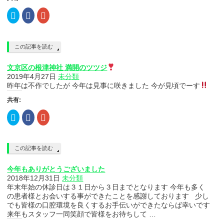
ク
Facebook
ク
リ
で
リ
ッ
共
ッ
ク
有
ク
し
す
し
て
る
て
この記事を読む
Twitter
に
Google+
で
は
で
共
ク
共
文京区の根津神社 満開のツツジ
有
リ
有
(新
ッ
(新
2019年4月27日
未分類
し
ク
し
昨年は不作でしたが 今年は見事に咲きました 今が見頃でーす
い
し
い
ウ
て
ウ
ィ
く
ィ
共有:
ン
だ
ン
ド
さ
ド
ク
Facebook
ク
ウ
い
ウ
リ
で
リ
で
(新
で
ッ
共
ッ
開
し
開
ク
有
ク
き
い
き
し
す
し
ま
ウ
ま
て
る
て
す)
ィ
す)
この記事を読む
Twitter
に
Google+
ン
で
は
で
ド
共
ク
共
ウ
今年もありがとうございました
有
リ
有
で
(新
ッ
(新
開
2018年12月31日
未分類
し
ク
し
き
年末年始の休診日は３１日から３日までとなります 今年も多く
い
し
い
ま
ウ
て
ウ
す)
の患者様とお会いする事ができたことを感謝しております 少し
ィ
く
ィ
でも皆様の口腔環境を良くするお手伝いができたならば幸いです
ン
だ
ン
ド
さ
ド
来年もスタッフ一同笑顔で皆様をお待ちして …
ウ
い
ウ
で
(新
で