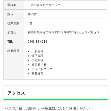
医院名
くすのき歯科クリニック
院長
菱沼敦
従業員数
6名
所在地
神奈川県平塚市河内137−1 平塚河内マックスバリュ内
TEL
0463-34-4618
診療科目
一般歯科
矯正歯科
小児歯科
歯周病治療
ホワイトニング
審美歯科
アクセス
バスでお越しの場合 ： 平塚北口バスをご利用ください