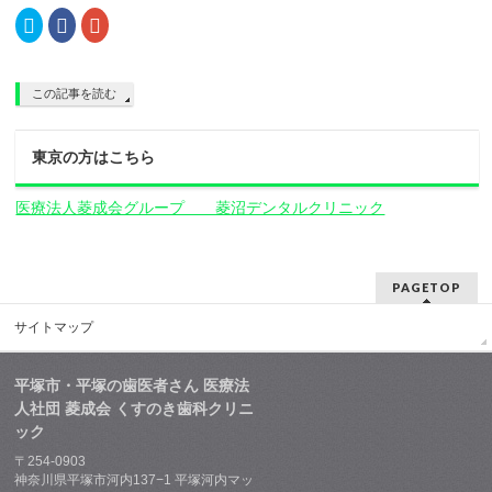
ド
さ
ド
ク
Facebook
ク
ウ
い
ウ
リ
で
リ
で
(新
で
ッ
共
ッ
開
し
開
ク
有
ク
き
い
き
し
す
し
ま
ウ
ま
て
る
て
す)
ィ
す)
この記事を読む
Twitter
に
Google+
ン
で
は
で
ド
共
ク
共
ウ
有
リ
有
で
(新
ッ
(新
開
東京の方はこちら
し
ク
し
き
い
し
い
ま
ウ
て
ウ
す)
ィ
く
ィ
医療法人菱成会グループ 菱沼デンタルクリニック
ン
だ
ン
ド
さ
ド
ウ
い
ウ
で
(新
で
開
し
開
き
い
き
PAGETOP
ま
ウ
ま
す)
ィ
す)
ン
サイトマップ
ド
ウ
で
開
平塚市・平塚の歯医者さん 医療法
き
ま
人社団 菱成会 くすのき歯科クリニ
す)
ック
〒254-0903
神奈川県平塚市河内137−1 平塚河内マッ