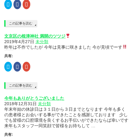
ク
Facebook
ク
リ
で
リ
ッ
共
ッ
ク
有
ク
し
す
し
て
る
て
この記事を読む
Twitter
に
Google+
で
は
で
共
ク
共
文京区の根津神社 満開のツツジ
有
リ
有
(新
ッ
(新
2019年4月27日
未分類
し
ク
し
昨年は不作でしたが 今年は見事に咲きました 今が見頃でーす
い
し
い
ウ
て
ウ
ィ
く
ィ
共有:
ン
だ
ン
ド
さ
ド
ク
Facebook
ク
ウ
い
ウ
リ
で
リ
で
(新
で
ッ
共
ッ
開
し
開
ク
有
ク
き
い
き
し
す
し
ま
ウ
ま
て
る
て
す)
ィ
す)
この記事を読む
Twitter
に
Google+
ン
で
は
で
ド
共
ク
共
ウ
今年もありがとうございました
有
リ
有
で
(新
ッ
(新
開
2018年12月31日
未分類
し
ク
し
き
年末年始の休診日は３１日から３日までとなります 今年も多く
い
し
い
ま
ウ
て
ウ
す)
の患者様とお会いする事ができたことを感謝しております 少し
ィ
く
ィ
でも皆様の口腔環境を良くするお手伝いができたならば幸いです
ン
だ
ン
ド
さ
ド
来年もスタッフ一同笑顔で皆様をお待ちして …
ウ
い
ウ
で
(新
で
共有:
開
し
開