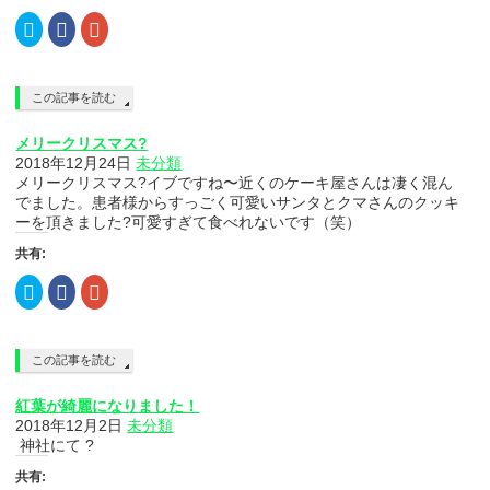
き
い
き
ま
ウ
ま
ク
Facebook
ク
す)
ィ
す)
リ
で
リ
ン
ッ
共
ッ
ド
ク
有
ク
ウ
し
す
し
で
て
る
て
開
この記事を読む
Twitter
に
Google+
き
で
は
で
ま
共
ク
共
す)
メリークリスマス?
有
リ
有
(新
ッ
(新
2018年12月24日
未分類
し
ク
し
メリークリスマス?イブですね〜近くのケーキ屋さんは凄く混ん
い
し
い
ウ
て
ウ
でました。患者様からすっごく可愛いサンタとクマさんのクッキ
ィ
く
ィ
ーを頂きました?可愛すぎて食べれないです（笑）
ン
だ
ン
ド
さ
ド
ウ
い
ウ
共有:
で
(新
で
開
し
開
ク
Facebook
ク
き
い
き
リ
で
リ
ま
ウ
ま
ッ
共
ッ
す)
ィ
す)
ク
有
ク
ン
し
す
し
ド
て
る
て
ウ
この記事を読む
Twitter
に
Google+
で
で
は
で
開
共
ク
共
き
紅葉が綺麗になりました！
有
リ
有
ま
(新
ッ
(新
す)
2018年12月2日
未分類
し
ク
し
神社にて ?
い
し
い
ウ
て
ウ
ィ
く
ィ
共有:
ン
だ
ン